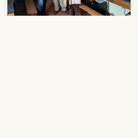
Madagascar
Collège Jésus Miséricordieux –
Antananarivo
En 2024, l'AHCE a finalisé l'équipement d'une salle
d'informatique et d'une bibliothèque au sein du
Collège Jésus Miséricordieux à Nanisana. Le collège
accueille 460 élèves issus de familles défavorisées.
La coordination locale a été assurée par Myriam
Razafimandimby, avec l'appui précieux de
l'association Humanis pour la préparation des
machines.
Lire la mission