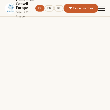
Conseil
Europe
❤ Faire un don
FR
EN
DE
depuis 2009 ·
Alsace