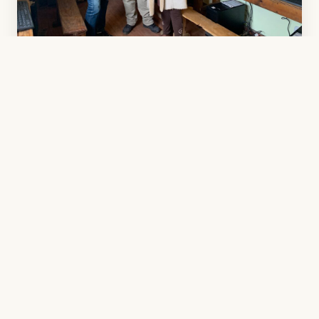
Madagascar
Collège Jésus Miséricordieux –
Antananarivo
En 2024, l'AHCE a finalisé l'équipement d'une salle
d'informatique et d'une bibliothèque au sein du
Collège Jésus Miséricordieux à Nanisana. Le collège
accueille 460 élèves issus de familles défavorisées.
La coordination locale a été assurée par Myriam
Razafimandimby, avec l'appui précieux de
l'association Humanis pour la préparation des
machines.
Lire la mission