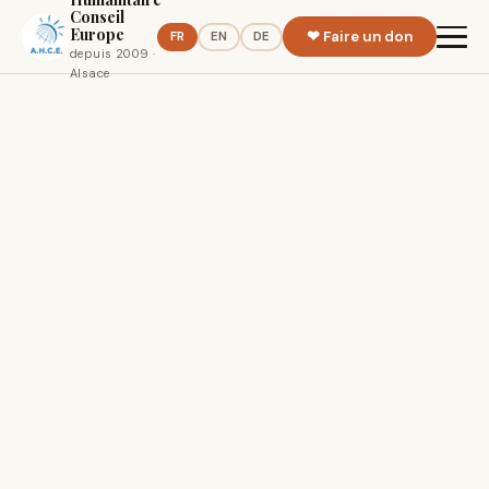
Conseil
Europe
❤ Faire un don
FR
EN
DE
depuis 2009 ·
Alsace